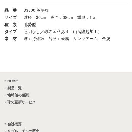
品 番
33500 英語版
サイズ
球径：30cm 高さ：39cm 重量：1㎏
種 類
地勢型
タイプ
照明なし／球の凹凸あり（山岳隆起加工）
素 材
球：特殊紙 台座：金属 リングアーム：金属
» HOME
» 製品一覧
» 地球儀の種類
» 球の更新サービス
» 会社概要
» リプルーグルの歴史